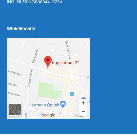
ING: NL59INGB0004413234
Winkellocatie