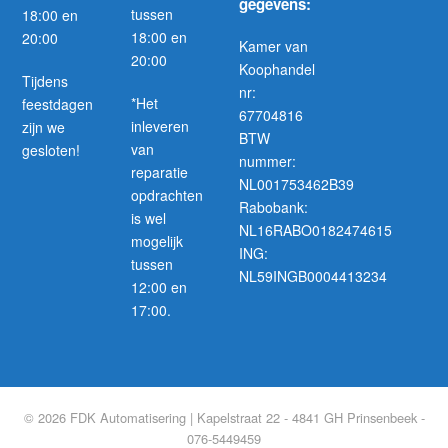
gegevens:
tussen
18:00 en
18:00 en
20:00
Kamer van
20:00
Koophandel
Tijdens
nr:
*Het
feestdagen
67704816
inleveren
zijn we
BTW
van
gesloten!
nummer:
reparatie
NL001753462B39
opdrachten
Rabobank:
is wel
NL16RABO0182474615
mogelijk
ING:
tussen
NL59INGB0004413234
12:00 en
17:00.
© 2026 FDK Automatisering | Kapelstraat 22 - 4841 GH Prinsenbeek -
076-5449459