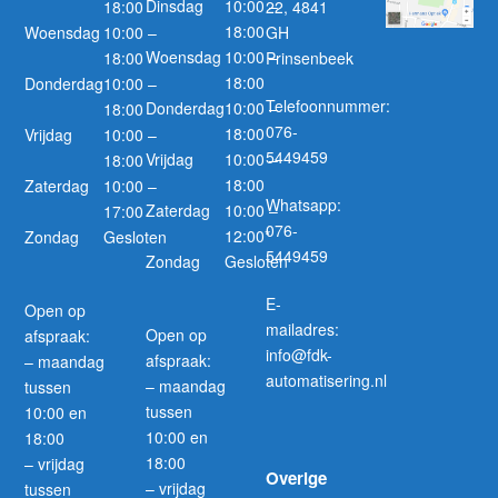
Dinsdag
10:00 –
18:00
22, 4841
18:00
Woensdag
10:00 –
GH
Woensdag
10:00 –
18:00
Prinsenbeek
18:00
Donderdag
10:00 –
Telefoonnummer:
Donderdag
10:00 –
18:00
076-
18:00
Vrijdag
10:00 –
5449459
Vrijdag
10:00 –
18:00
18:00
Zaterdag
10:00 –
Whatsapp:
Zaterdag
10:00 –
17:00
076-
12:00*
Zondag
Gesloten
5449459
Zondag
Gesloten
E-
Open op
mailadres:
Open op
afspraak:
info@fdk-
afspraak:
– maandag
automatisering.nl
– maandag
tussen
tussen
10:00 en
10:00 en
18:00
18:00
– vrijdag
Overige
– vrijdag
tussen